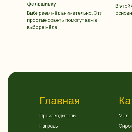
фальшивку
В этой
Выбираем мёд внимательно. Эти
основн
простые советы помогут вам в
выборе мёда
Главная
Ка
Производители
Мед
Награды
Сиро