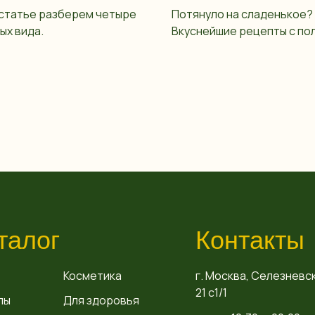
 статье разберем четыре
Потянуло на сладенькое?
ых вида.
Вкуснейшие рецепты с по
талог
Контакты
Косметика
г. Москва, Селезневск
21 с1/1
пы
Для здоровья