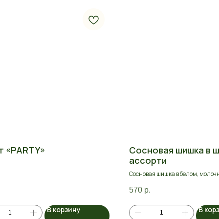
т «PARTY»
Сосновая шишка в 
ассорти
Сосновая шишка в белом, молоч
шоколаде
570
р.
В корзину
В кор