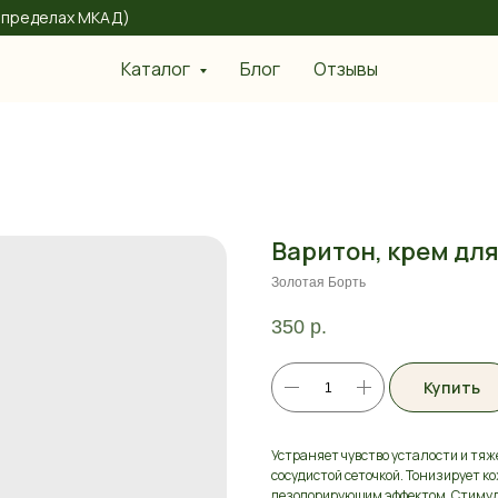
 в пределах МКАД)
Каталог
Блог
Отзывы
Варитон, крем для
Золотая Борть
350
р.
Купить
Устраняет чувство усталости и тяже
сосудистой сеточкой. Тонизирует к
дезодорирующим эффектом. Стимули