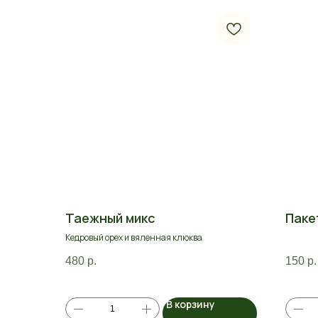
Таежный микс
Паке
Кедровый орех и вяленная клюква
480
р.
150
р.
В корзину