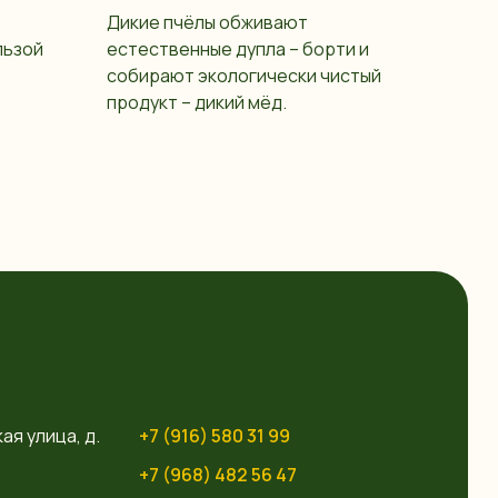
Дикие пчёлы обживают
льзой
естественные дупла – борти и
собирают экологически чистый
продукт – дикий мёд.
ая улица, д.
+7 (916) 580 31 99
+7 (968) 482 56 47