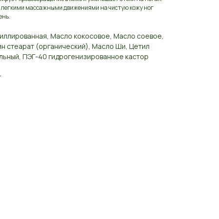
м легкими массажными движениями на чистую кожу ног
ень.
тиллированная, Масло кокосовое, Масло соевое,
н стеарат (органический), Масло Ши, Цетил
ельный, ПЭГ-40 гидрогенизированное кастор
г