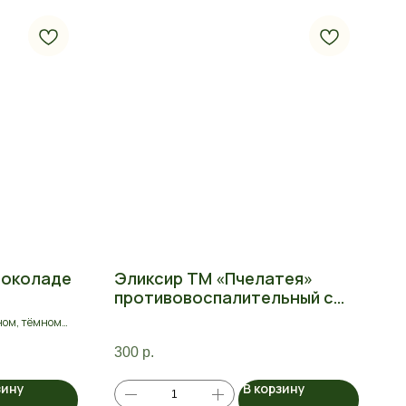
шоколаде
Эликсир ТМ «Пчелатея»
противовоспалительный с
прополисом и солодкой
ном, тёмном
300
р.
зину
В корзину