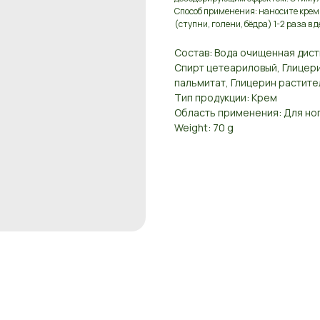
Способ применения: наносите кре
(ступни, голени, бёдра) 1-2 раза в д
Состав: Вода очищенная дис
Спирт цетеариловый, Глицери
пальмитат, Глицерин растит
Тип продукции: Крем
Область применения: Для но
Weight: 70 g