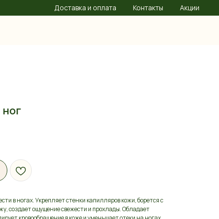
Доставка и оплата
Контакты
Акции
 ног
сти в ногах. Укрепляет стенки капилляров кожи, борется с
ожу, создает ощущение свежести и прохлады. Обладает
рует кровообращение в коже и уменьшает отеки на ногах.