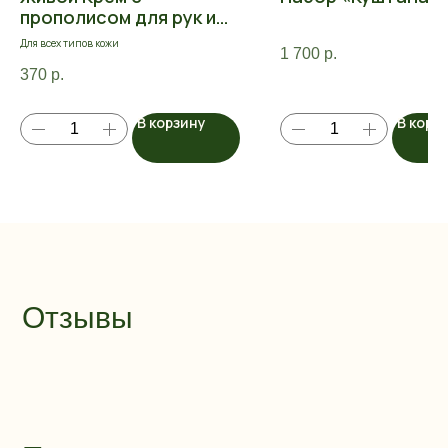
прополисом для рук и
тела
Для всех типов кожи
1 700
р.
370
р.
В корзину
В корз
Отзывы