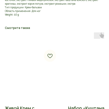
крапивы, экстракт корня лопуха, экстракт ромашки, экстра
Тип продукции: Крем-бальзам
Область применения: Для ног
Weight: 40 g
Смотрите также
Живой Крем с
Набор «Куштанаш»