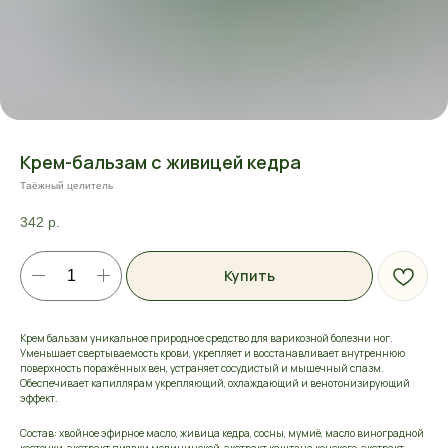
Крем-бальзам с живицей кедра
Таёжный целитель
342
р.
Купить
Крем бальзам уникальное природное средство для варикозной болезни ног.
Уменьшает свертываемость крови, укрепляет и восстанавливает внутреннюю
поверхность поражённых вен, устраняет сосудистый и мышечный спазм.
Обеспечивает капиллярам укрепляющий, охлаждающий и венотонизирующий
эффект.
Состав: хвойное эфирное масло, живица кедра, сосны, мумиё, масло виноградной
косточки, экстракт пиявки медицинской, экстракт каштана конского, экстракт