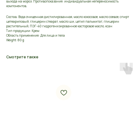
выхода на мороз. Противопоказания: индивидуальная непереносимость
компонентов.
Состав: Вода очищенная дистилированная, масло кокосовое, масло соевое, спирт
цетеариловый, глицерин стеарат, масло ши, цетил пальмитат, глицерин
растительный, ПЭГ-40 гидрогенизированное касторовое масло, ксан
Тип продукции: Крем
Область применения: Для лица и тела
Weight: 80 g
Смотрите также