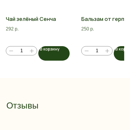
Чай зелёный Сенча
Бальзам от герпе
292
р.
250
р.
В корзину
В корз
Отзывы