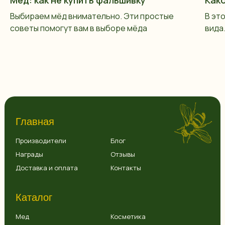
Выбираем мёд внимательно. Эти простые
В эт
советы помогут вам в выборе мёда
вида
Главная
Производители
Блог
Награды
Отзывы
Доставка и оплата
Контакты
Каталог
Мед
Косметика