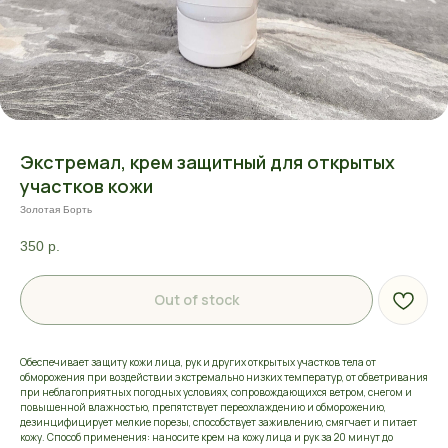
Экстремал, крем защитный для открытых
участков кожи
Золотая Борть
350
р.
Out of stock
Обеспечивает защиту кожи лица, рук и других открытых участков тела от
обморожения при воздействии экстремально низких температур, от обветривания
при неблагоприятных погодных условиях, сопровождающихся ветром, снегом и
повышенной влажностью, препятствует переохлаждению и обморожению,
дезинцифицирует мелкие порезы, способствует заживлению, смягчает и питает
кожу. Способ применения: наносите крем на кожу лица и рук за 20 минут до