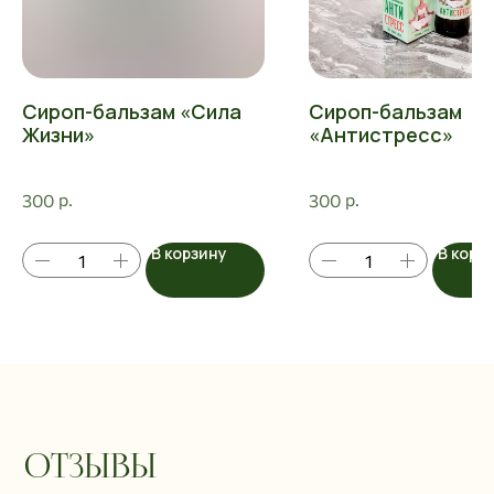
Сироп-бальзам «Сила
Сироп-бальзам
Жизни»
«Антистресс»
р.
р.
300
300
В корзину
В корз
Отзывы