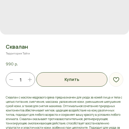
Сквалан
Территория Тайги
990
р.
Купить
Сквалан с маслом кедрового ореха предназначен для ухода за кожей лица и тела с
целью питания, смягчения, массажа, увлажнения кожи, уменьшения шелушения
сухой кожи, а также для снятия макияжа. Оптимальное сочетание природных
компонентов обеспечивает мягкое, щадящее воздействие на кожу различных
типов, подходит для любого возраста и сохраняет вашу красоту в условиях любого
климата. Сквалан оказывает противовоспалительное, регенерирующее,
тонизирующее, омолаживающее действие, способствует восстановлению
упругости и эластичности кожи, особенно при целлюлите. Подходит для ухода за