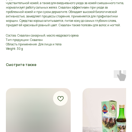
чувствительной кожей, а также для ежедневного ухода за кожей смешанного типа,
нормализует работу сальных желез. Сквалан эффективен при уходе за
проблемной кожей и при сухом дерматите. Обладает высокой биологической
активностью, замедляет процессы старения, применяется для профилактики
морщин. Средство хорошо впитывается, питая кожу до самых глубоких слоев,
придает ей красивый ровный цвет. Сквалан также полезен для волос и ногтей.
Состав: Сквалан сахарный, масло кедрового ореха
Тип продукции: Сквалан
Область применения: Для лица и тела
Weight: 30 g
Смотрите также