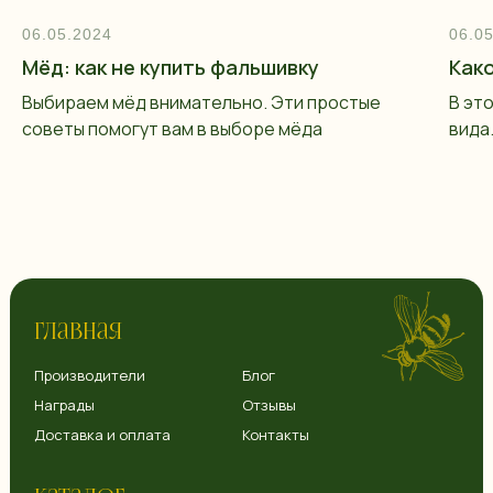
06.05.2024
06.0
Мёд: как не купить фальшивку
Как
Выбираем мёд внимательно. Эти простые
В эт
советы помогут вам в выборе мёда
вида
Главная
Производители
Блог
Награды
Отзывы
Доставка и оплата
Контакты