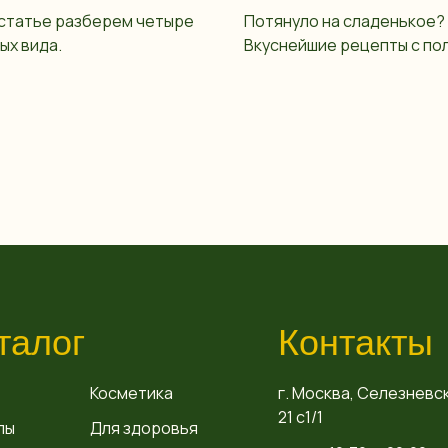
 статье разберем четыре
Потянуло на сладенькое?
ых вида.
Вкуснейшие рецепты с по
талог
Контакты
Косметика
г. Москва, Селезневск
21 с1/1
пы
Для здоровья