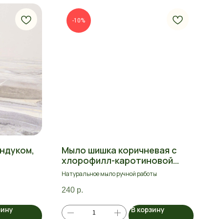
-10%
ндуком,
Мыло шишка коричневая с
хлорофилл-каротиновой
пастой
Натуральное мыло ручной работы
240
р.
зину
В корзину