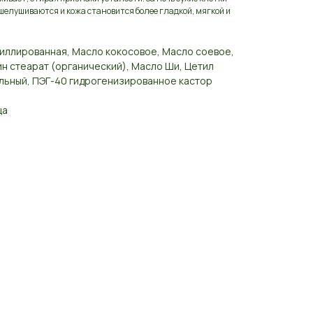
шелушиваются и кожа становится более гладкой, мягкой и
тиллированная, Масло кокосовое, Масло соевое,
н стеарат (органический), Масло Ши, Цетил
ельный, ПЭГ-40 гидрогенизированное кастор
ца