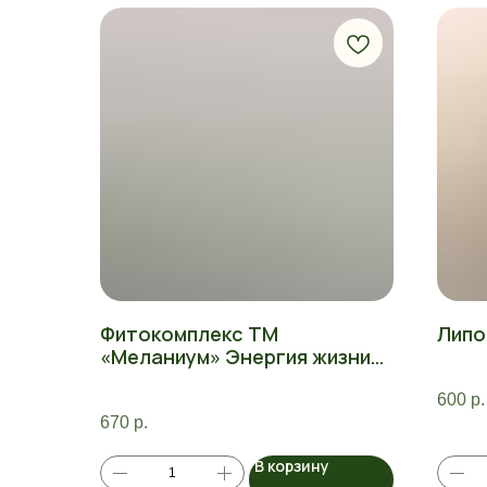
Фитокомплекс ТМ
Липо
«Меланиум» Энергия жизни
(при хронической
усталости), 60 капсул
600
р.
670
р.
В корзину