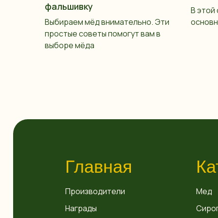
фальшивку
В этой
Выбираем мёд внимательно. Эти
основн
простые советы помогут вам в
выборе мёда
Главная
Ка
Производители
Мед
Награды
Сиро