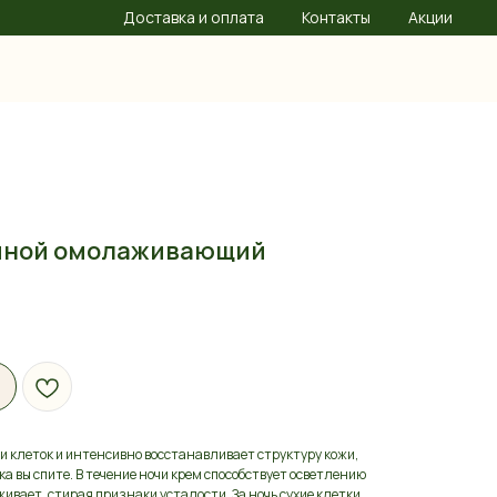
Доставка и оплата
Контакты
Акции
очной омолаживающий
и клеток и интенсивно восстанавливает структуру кожи,
а вы спите. В течение ночи крем способствует осветлению
живает, стирая признаки усталости. За ночь сухие клетки