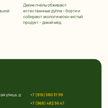
Дикие пчёлы обживают
льзой
естественные дупла – борти и
собирают экологически чистый
продукт – дикий мёд.
ая улица, д.
+7 (916) 580 31 99
+7 (968) 482 56 47