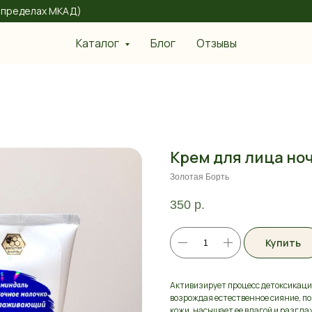
 в пределах МКАД)
Каталог
Блог
Отзывы
Крем для лица н
Золотая Борть
350
р.
Купить
Активизирует процесс детоксикаци
возрождая естественное сияние, пок
кожи, насыщает ее влагой и разгла