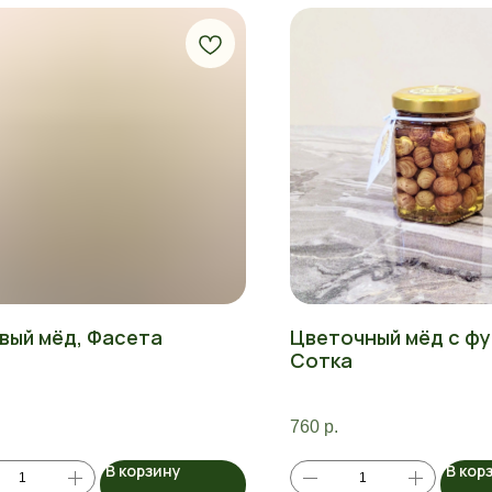
вый мёд, Фасета
Цветочный мёд с фу
Сотка
760
р.
В корзину
В кор