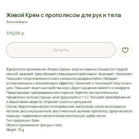
Живой Крем с прополисом для рук и тела
Золотая Борть
370,00
р.
Купить
В результате применения «Живого Крема» кожа мгновенно становится гладкой,
нежной, здоровой. Крем обладает следующими свойствами: Защищает; Увлажняет;
Повышает сопротивляемость кожи к внешним раздражителям; Обладает
успокаивающим и заживляющим эффектом; Увлажняет и тонизирует кожу лица и
шеи; Повышает защитные свойства кожи; Дарит ощущение свежести и комфорта;
Предупреждает преждевременное старение; Борется с воспалительными
процессами на лице (прыщи, акне, фурункулез и т.п.); Улучшает кровообращение
и общий обмен веществ; Устраняет сухость и шелушение
Состав: Вода очищенная дистиллированная, масло какао, масло виноградных
костачек, воск эмульсионный, воск пчелиный, вытяжка прополиса, эфирное масло
лаванды, парфюмерно-косметическая композиция, сорбат калия.
Тип продукции: Крем
Область применения: Для рук и тела
Weight: 70 g