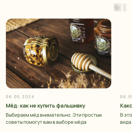
06.05.2024
06.0
Мёд: как не купить фальшивку
Как
Выбираем мёд внимательно. Эти простые
В эт
советы помогут вам в выборе мёда
вида