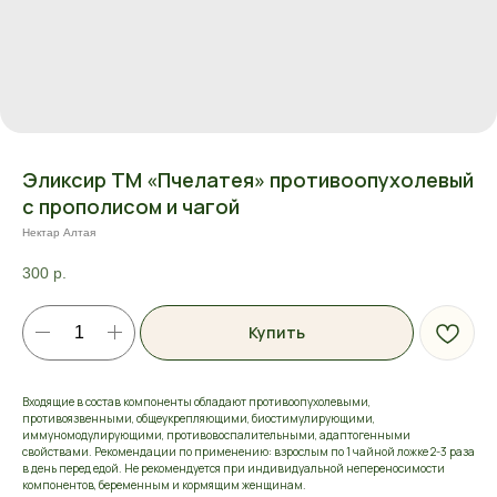
Эликсир ТМ «Пчелатея» противоопухолевый
с прополисом и чагой
Нектар Алтая
300
р.
Купить
Входящие в состав компоненты обладают противоопухолевыми,
противоязвенными, общеукрепляющими, биостимулирующими,
иммуномодулирующими, противовоспалительными, адаптогенными
свойствами. Рекомендации по применению: взрослым по 1 чайной ложке 2-3 раза
в день перед едой. Не рекомендуется при индивидуальной непереносимости
компонентов, беременным и кормящим женщинам.