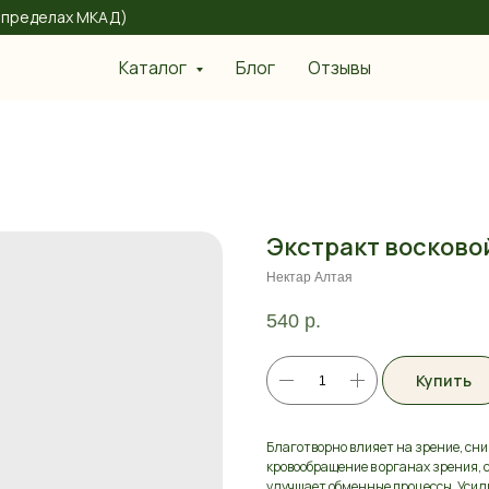
 в пределах МКАД)
Каталог
Блог
Отзывы
Экстракт восковой
Нектар Алтая
540
р.
Купить
Благотворно влияет на зрение, сн
кровообращение в органах зрения,
улучшает обменные процессы. Усил