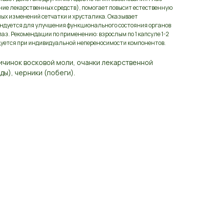
ние лекарственных средств), помогает повысит естественную
ных изменений сетчатки и хрусталика. Оказывает
ндуется для улучшения функционального состояния органов
аз. Рекомендации по применению: взрослым по 1 капсуле 1-2
ндуется при индивидуальной непереносимости компонентов.
личинок восковой моли, очанки лекарственной
ды), черники (побеги).