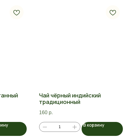
танный
Чай чёрный индийский
традиционный
160
р.
зину
В корзину