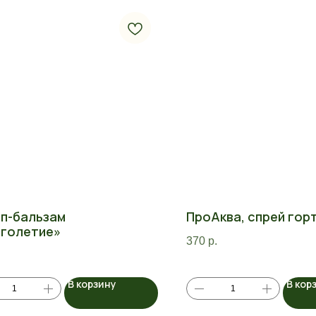
п-бальзам
ПроАква, спрей гор
голетие»
370
р.
В корзину
В кор