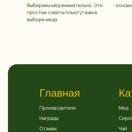
Выбираем мёд внимательно. Эти
основн
простые советы помогут вам в
выборе мёда
Главная
Ка
Производители
Мед
Награды
Сиро
Отзывы
Чай