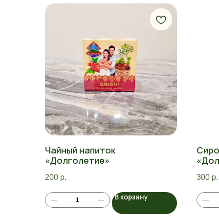
Чайный напиток
Сиро
«Долголетие»
«Дол
200
р.
300
р.
В корзину