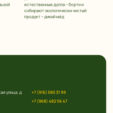
льзой
естественные дупла – борти и
собирают экологически чистый
продукт – дикий мёд.
ая улица, д.
+7 (916) 580 31 99
+7 (968) 482 56 47