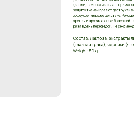
(капли, гимнастика глаз, примене
защиту тканей глаз от деструктив
общеукрепляющее действие. Рекоме
зрения и профилактики болезней гл
раза в день перед едой. Не рекоме
Состав: Лактоза, экстракты 
(глазная трава), черники (яго
Weight: 50 g