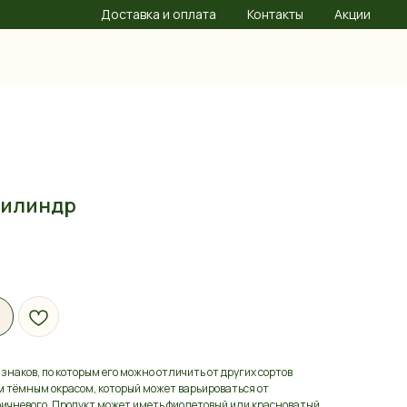
Доставка и оплата
Контакты
Акции
Цилиндр
наков, по которым его можно отличить от других сортов
 тёмным окрасом, который может варьироваться от
ичневого. Продукт может иметь фиолетовый или красноватый