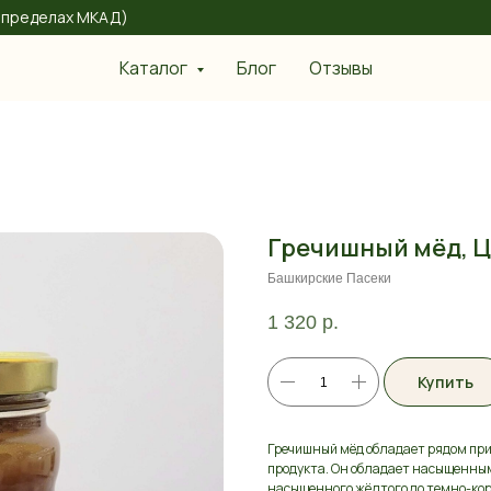
 в пределах МКАД)
Каталог
Блог
Отзывы
Гречишный мёд, 
Башкирские Пасеки
1 320
р.
Купить
Гречишный мёд обладает рядом приз
продукта. Он обладает насыщенным
насыщенного жёлтого до темно-кор