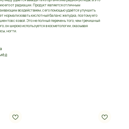
нию его от радиации. Продукт является отличным
аивающим воздействием, с его помощью удаётся улучшить
ает нормализовать кислотный баланс желудка, поэтому его
ентов с язвой. Это не полный перечень того, чем гречишный
го, он широко используется в косметологии, оказывая
сы, ногти.
а
 мёд