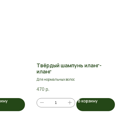
г
Твёрдый шампунь иланг-
иланг
Для нормальных волос
470
р.
зину
В корзину