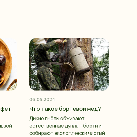
06.05.2024
нфет
Что такое бортевой мёд?
Дикие пчёлы обживают
льзой
естественные дупла – борти и
собирают экологически чистый