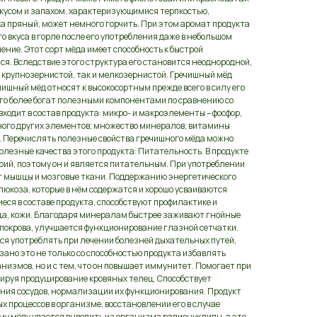
вкусом и запахом, характеризующимися терпкостью,
ка пряный, может немного горчить. При этом аромат продукта
о вкуса в горле после его употребления даже в небольшом
ение. Этот сорт мёда имеет способность к быстрой
ся. Вследствие этого структура его становится неоднородной,
к крупнозернистой, так и мелкозернистой. Гречишный мёд
чишный мёд относят к высокосортным прежде всего в силу его
ого более богат полезными компонентами по сравнению со
ходит в состав продукта: микро- и макроэлементы – фосфор,
много других элементов; множество минералов; витамины
ки. Перечислять полезные свойства гречишного мёда можно
полезные качества этого продукта: Питательность. В продукте
рий, поэтому он и является питательным. При употреблении
т мышцы и мозговые ткани. Поддержанию энергетического
люкоза, которые в нём содержатся и хорошо усваиваются
ся в составе продукта, способствуют профилактике и
ца, кожи. Благодаря минералам быстрее заживают гнойные
 покрова, улучшается функционирование глазной сетчатки.
ся употреблять при лечении болезней дыхательных путей,
язано это не только со способностью продукта избавлять
измов, но и с тем, что он повышает иммунитет. Помогает при
ируя продуцирование кровяных телец. Способствует
ния сосудов, нормализации их функционирования. Продукт
 процессов в организме, восстановлении его в случае
у мёду удается выводить из организма радионуклиды, а это