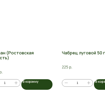
ан (Ростовская
Чабрец луговой 50 
сть)
225
р.
р.
В корзину
В кор