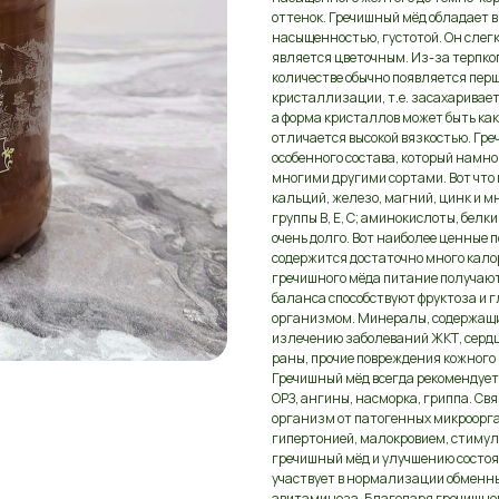
оттенок. Гречишный мёд обладает 
насыщенностью, густотой. Он слег
является цветочным. Из-за терпког
количестве обычно появляется перш
кристаллизации, т.е. засахаривает
а форма кристаллов может быть ка
отличается высокой вязкостью. Гре
особенного состава, который намн
многими другими сортами. Вот что в
кальций, железо, магний, цинк и 
группы B, E, C; аминокислоты, бел
очень долго. Вот наиболее ценные 
содержится достаточно много кало
гречишного мёда питание получаю
баланса способствуют фруктоза и г
организмом. Минералы, содержащие
излечению заболеваний ЖКТ, серд
раны, прочие повреждения кожного
Гречишный мёд всегда рекомендует
ОРЗ, ангины, насморка, гриппа. Св
организм от патогенных микроорган
гипертонией, малокровием, стимул
гречишный мёд и улучшению состоя
участвует в нормализации обменных
авитаминоза. Благодаря гречишном