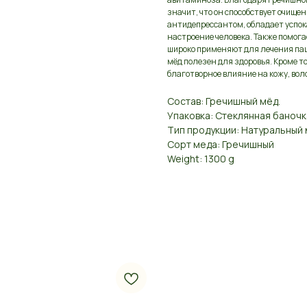
значит, что он способствует очище
антидепрессантом, обладает успок
настроение человека. Также помог
широко применяют для лечения паци
мёд полезен для здоровья. Кроме то
благотворное влияние на кожу, воло
Состав: Гречишный мёд.
Упаковка: Стеклянная баночк
Тип продукции: Натуральный
Сорт меда: Гречишный
Weight: 1300 g