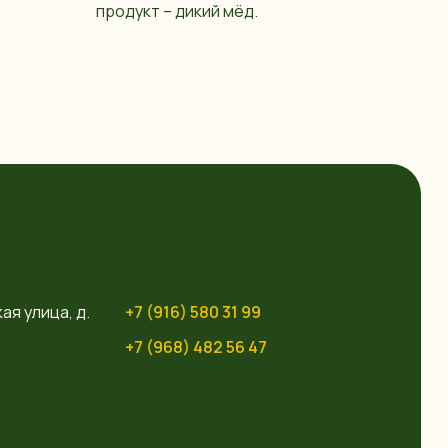
продукт – дикий мёд.
ая улица, д.
+7 (916) 580 31 99
+7 (968) 482 56 47