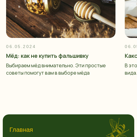
06.05.2024
06.0
Мёд: как не купить фальшивку
Как
Выбираем мёд внимательно. Эти простые
В эт
советы помогут вам в выборе мёда
вида
Главная