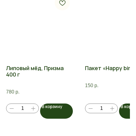
Липовый мёд, Призма
Пакет «Happy birt
400 г
150
р.
780
р.
В корзину
В корз