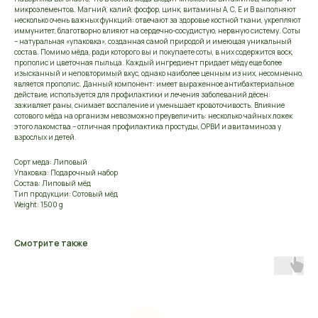
микроэлементов. Магний, калий, фосфор, цинк, витамины А, С, Е и В выполняют
несколько очень важных функций: отвечают за здоровье костной ткани, укрепляют
иммунитет, благотворно влияют на сердечно-сосудистую, нервную систему. Соты
– натуральная «упаковка», созданная самой природой и имеющая уникальный
состав. Помимо мёда, ради которого вы и покупаете соты, в них содержится воск,
прополис и цветочная пыльца. Каждый ингредиент придает мёду еще более
изысканный и неповторимый вкус, однако наиболее ценным из них, несомненно,
является прополис. Данный компонент: имеет выраженное антибактериальное
действие, используется для профилактики и лечения заболеваний дёсен:
заживляет раны, снимает воспаление и уменьшает кровоточивость. Влияние
сотового мёда на организм невозможно преувеличить: несколько чайных ложек
этого лакомства – отличная профилактика простуды, ОРВИ и авитаминоза у
взрослых и детей.
Сорт меда: Липовый
Упаковка: Подарочный набор
Состав: Липовый мёд
Тип продукции: Сотовый мёд
Weight: 1500 g
Смотрите также