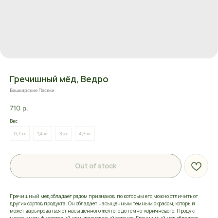
Гречишный мёд, Ведро
Башкирские Пасеки
710
р.
Вес
0,7 кг
1,4 кг
3 кг
4,3 кг
Out of stock
Гречишный мёд обладает рядом признаков, по которым его можно отличить от
других сортов продукта. Он обладает насыщенным тёмным окрасом, который
может варьироваться от насыщенного жёлтого до темно-коричневого. Продукт