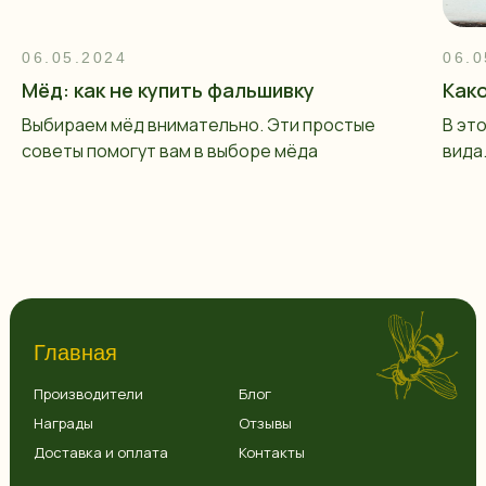
06.05.2024
06.0
Мёд: как не купить фальшивку
Как
Выбираем мёд внимательно. Эти простые
В эт
советы помогут вам в выборе мёда
вида
Главная
Производители
Блог
Награды
Отзывы
Доставка и оплата
Контакты