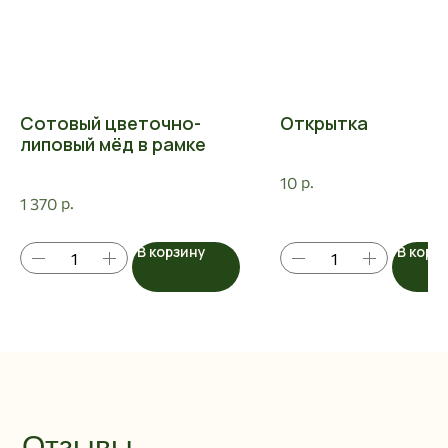
Сотовый цветочно-
Открытка
липовый мёд в рамке
р.
10
р.
1 370
В корзину
В корз
Отзывы