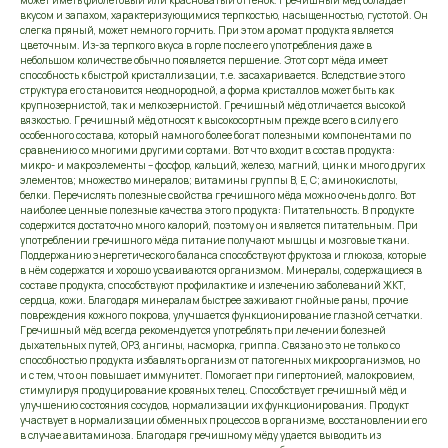
может иметь фиолетовый или красноватый оттенок. Гречишный мёд обладает
вкусом и запахом, характеризующимися терпкостью, насыщенностью, густотой. Он
слегка пряный, может немного горчить. При этом аромат продукта является
цветочным. Из-за терпкого вкуса в горле после его употребления даже в
небольшом количестве обычно появляется першение. Этот сорт мёда имеет
способность к быстрой кристаллизации, т.е. засахаривается. Вследствие этого
структура его становится неоднородной, а форма кристаллов может быть как
крупнозернистой, так и мелкозернистой. Гречишный мёд отличается высокой
вязкостью. Гречишный мёд относят к высокосортным прежде всего в силу его
особенного состава, который намного более богат полезными компонентами по
сравнению со многими другими сортами. Вот что входит в состав продукта:
микро- и макроэлементы – фосфор, кальций, железо, магний, цинк и много других
элементов; множество минералов; витамины группы B, E, C; аминокислоты,
белки. Перечислять полезные свойства гречишного мёда можно очень долго. Вот
наиболее ценные полезные качества этого продукта: Питательность. В продукте
содержится достаточно много калорий, поэтому он и является питательным. При
употреблении гречишного мёда питание получают мышцы и мозговые ткани.
Поддержанию энергетического баланса способствуют фруктоза и глюкоза, которые
в нём содержатся и хорошо усваиваются организмом. Минералы, содержащиеся в
составе продукта, способствуют профилактике и излечению заболеваний ЖКТ,
сердца, кожи. Благодаря минералам быстрее заживают гнойные раны, прочие
повреждения кожного покрова, улучшается функционирование глазной сетчатки.
Гречишный мёд всегда рекомендуется употреблять при лечении болезней
дыхательных путей, ОРЗ, ангины, насморка, гриппа. Связано это не только со
способностью продукта избавлять организм от патогенных микроорганизмов, но
и с тем, что он повышает иммунитет. Помогает при гипертонией, малокровием,
стимулируя продуцирование кровяных телец. Способствует гречишный мёд и
улучшению состояния сосудов, нормализации их функционирования. Продукт
участвует в нормализации обменных процессов в организме, восстановлении его
в случае авитаминоза. Благодаря гречишному мёду удается выводить из