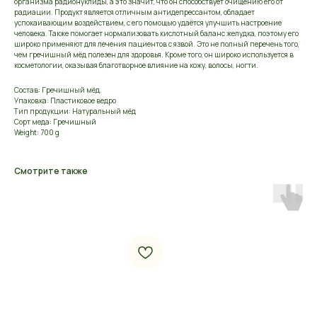
организма радионуклиды, а это значит, что он способствует очищению его от
радиации. Продукт является отличным антидепрессантом, обладает
успокаивающим воздействием, с его помощью удаётся улучшить настроение
человека. Также помогает нормализовать кислотный баланс желудка, поэтому его
широко применяют для лечения пациентов с язвой. Это не полный перечень того,
чем гречишный мёд полезен для здоровья. Кроме того, он широко используется в
косметологии, оказывая благотворное влияние на кожу, волосы, ногти.
Состав: Гречишный мёд.
Упаковка: Пластиковое ведро
Тип продукции: Натуральный мёд
Сорт меда: Гречишный
Weight: 700 g
Смотрите также