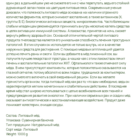
один раз, в дальнейшем уже не сможете его ни с чем перепутать, ведь его стойкий
дурманящий запах похож на цветущие липовые леса. Современные ученые
доказали, что полезность липового мёда основана на наличии огромного
количества ферментов, которые снимают воспаление, а также витаминов (К,
группы В, Е), биологически активных веществ, микроэлементов. Часто болеющим
слабым младенцам рекомендуется принимать внутрь несколько капель средства
в целях активации иммунной системы. А лакомство, принятое на ночь, сможет
вернуть ребенку здоровый сон. Основной отличительной чертой липового
продукта пчеловодства является его уникальная способность лечения простудных
патологий. В этих случаях он используется не только внутрь, но и в качестве
наружных средств для растирания. С помощью медовых аппликаций удается
успешно лечить раны и ожоги. Если вы добавите в мёд лимонный сок, вы
получите лучшее лекарство от простуды, а чашка чая с этим лакомством лечит
печень и воспалительные патологии ЖКТ. Офтальмологи также отмечают силу
мёда. В нем присутствуют компоненты, которые положительно сказываются на
глазной сетчатке, потому абсолютно всем людям, трудящимся за компьютером,
можно смело его включать в свой ежедневный рацион. Если вы желаете
прочистить организм, тогда липовый мёд как раз то, что вам необходимо, ведь он
характеризуется мягким мочегонным и слабительным действием. В последнее
время мёд стал широко использоваться с целью возобновления всех тканей и
предупреждения развития онкологии. При наличии серьезных ран и ссадин мёд
оказывает антисептическое и восстанавливающее воздействие. Продукт даже
понижает холестерин, очищая сосуды.
Состав: Липовый мёд.
Упаковка: Сувенирная баночка
Тип продукции: Натуральный мёд
Сорт меда: Липовый
Weight: 1000 g