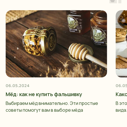
06.05.2024
06.0
Мёд: как не купить фальшивку
Как
Выбираем мёд внимательно. Эти простые
В эт
советы помогут вам в выборе мёда
вида