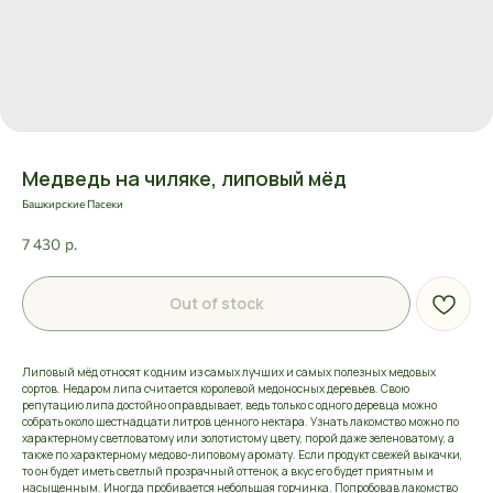
Медведь на чиляке, липовый мёд
Башкирские Пасеки
7 430
р.
Out of stock
Липовый мёд относят к одним из самых лучших и самых полезных медовых
сортов. Недаром липа считается королевой медоносных деревьев. Свою
репутацию липа достойно оправдывает, ведь только с одного деревца можно
собрать около шестнадцати литров ценного нектара. Узнать лакомство можно по
характерному светловатому или золотистому цвету, порой даже зеленоватому, а
также по характерному медово-липовому аромату. Если продукт свежей выкачки,
то он будет иметь светлый прозрачный оттенок, а вкус его будет приятным и
насыщенным. Иногда пробивается небольшая горчинка. Попробовав лакомство