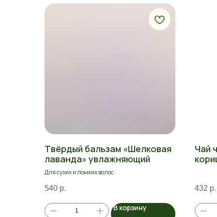
Твёрдый бальзам «Шелковая
Чай 
лаванда» увлажняющий
кори
Для сухих и ломких волос
540
р.
432
р.
В корзину