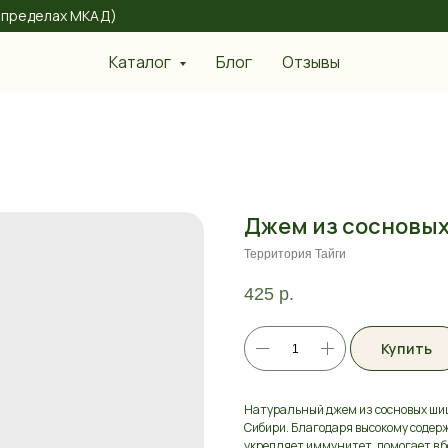
 в пределах МКАД)
Каталог
Блог
Отзывы
Джем из сосновы
Территория Тайги
425
р.
Купить
Натуральный джем из сосновых шише
Сибири. Благодаря высокому содер
укрепляет иммунитет, помогает в б