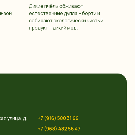
Дикие пчёлы обживают
льзой
естественные дупла – борти и
собирают экологически чистый
продукт – дикий мёд.
ая улица, д.
+7 (916) 580 31 99
+7 (968) 482 56 47