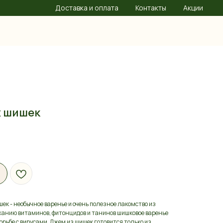
Доставка и оплата
Контакты
Акции
х шишек
к - необычное варенье и очень полезное лакомство из
жанию витаминов, фитонцидов и танинов шишковое варенье
орьбе с вирусами. Джем из шишек готовится только из