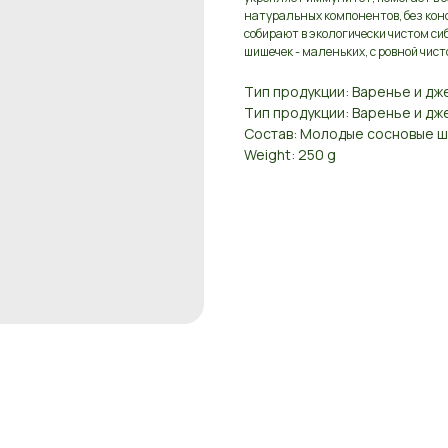
натуральных компонентов, без кон
собирают в экологически чистом си
шишечек - маленьких, с ровной чист
Тип продукции: Варенье и дж
Тип продукции: Варенье и дж
Состав: Молодые сосновые ши
Weight: 250 g