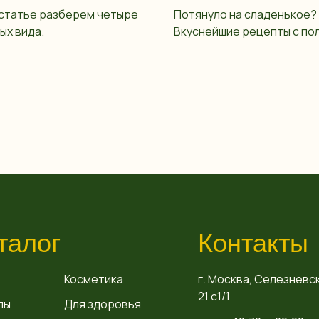
 статье разберем четыре
Потянуло на сладенькое?
ых вида.
Вкуснейшие рецепты с по
талог
Контакты
Косметика
г. Москва, Селезневск
21 с1/1
пы
Для здоровья