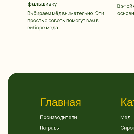
фальшивку
В этой
Выбираем мёд внимательно. Эти
основн
простые советы помогут вам в
выборе мёда
Главная
Ка
Производители
Мед
Награды
Сиро