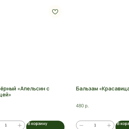
чёрный «Апельсин с
Бальзам «Красавиц
цей»
480
р.
В корзину
В кор