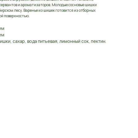
сервантов и ароматизаторов. Молодые сосновые шишки
бирском лесу. Варенье из шишек готовится из отборных
ой поверхностью.
ем
ем
шки, сахар, вода питьевая, лимонный сок, пектин.