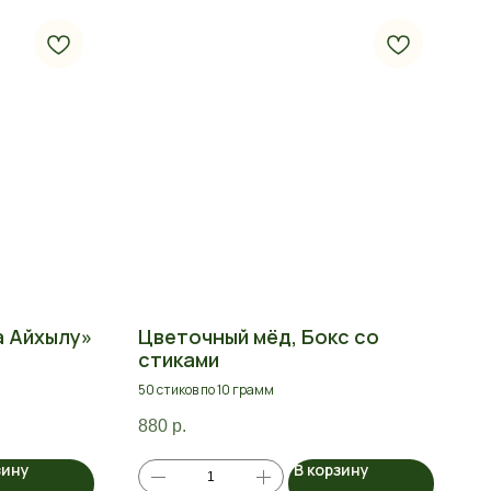
а Айхылу»
Цветочный мёд, Бокс со
стиками
50 стиков по 10 грамм
880
р.
зину
В корзину