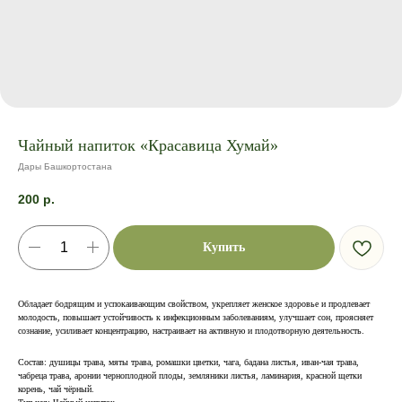
Чайный напиток «Красавица Хумай»
Дары Башкортостана
200
р.
Купить
Обладает бодрящим и успокаивающим свойством, укрепляет женское здоровье и продлевает
молодость, повышает устойчивость к инфекционным заболеваниям, улучшает сон, проясняет
сознание, усиливает концентрацию, настраивает на активную и плодотворную деятельность.
Состав: душицы трава, мяты трава, ромашки цветки, чага, бадана листья, иван-чая трава,
чабреца трава, аронии черноплодной плоды, земляники листья, ламинария, красной щетки
корень, чай чёрный.