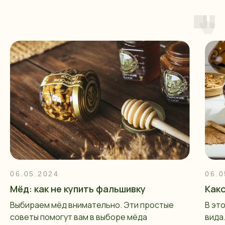
06.05.2024
06.0
Мёд: как не купить фальшивку
Как
Выбираем мёд внимательно. Эти простые
В эт
советы помогут вам в выборе мёда
вида