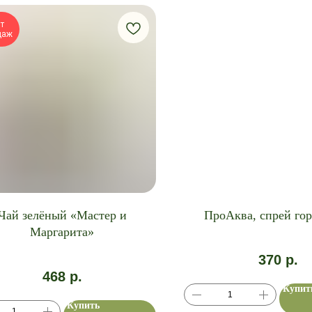
т
даж
Чай зелёный «Мастер и
ПроАква, спрей го
Маргарита»
370
р.
468
р.
Купит
Купить