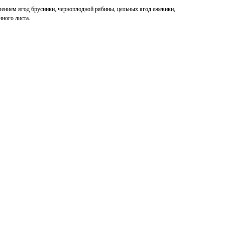
лением ягод брусники, черноплодной рябины, цельных ягод ежевики,
чного листа.