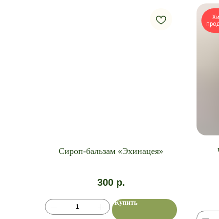
Хи
про
Сироп-бальзам «Эхинацея»
300
р.
Купить