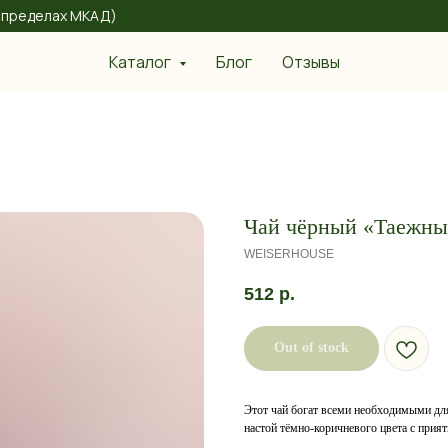
 в пределах МКАД)
Каталог
Блог
Отзывы
Чай чёрный «Таежны
WEISERHOUSE
512
р.
Out of stock
Этот чай богат всеми необходимыми для
настой тёмно-коричневого цвета с при