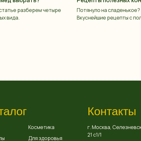
 статье разберем четыре
Потянуло на сладенькое?
ых вида.
Вкуснейшие рецепты с по
талог
Контакты
Косметика
г. Москва, Селезневск
21 с1/1
пы
Для здоровья