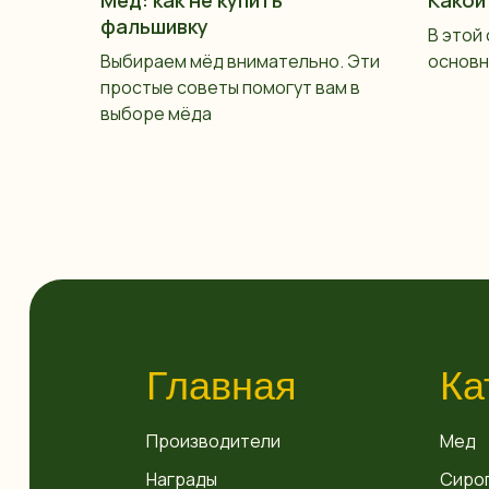
фальшивку
В этой
Выбираем мёд внимательно. Эти
основн
простые советы помогут вам в
выборе мёда
Главная
Ка
Производители
Мед
Награды
Сиро