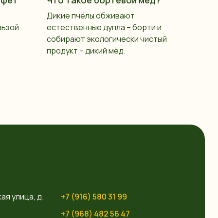
Дикие пчёлы обживают
льзой
естественные дупла – борти и
собирают экологически чистый
продукт – дикий мёд.
ая улица, д.
+7 (916) 580 31 99
+7 (968) 482 56 47