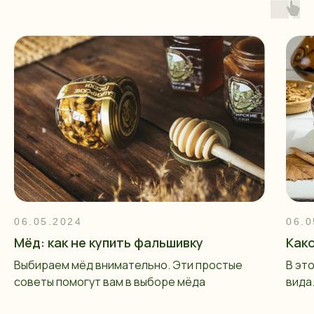
06.05.2024
06.0
Мёд: как не купить фальшивку
Как
Выбираем мёд внимательно. Эти простые
В эт
советы помогут вам в выборе мёда
вида