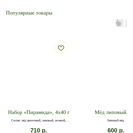
Популярные товары
Набор «Пирамида», 4x40 г
Мёд липовый, ж
Состав: мёд цветочный, липовый, полевой,
Липовый мёд.
гречишный
710
р.
600
р.