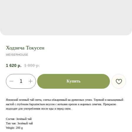
Ходзича Токусен
WEISERHOUSE
1 620
р.
1 800
р.
Купить
Японский зеленый чай сенча, слегка обжаренный на древесных углях. Терпкий и насыщенный
настой с глубоким бархатистым вкусом с нотками орехов и жареных семечек. Прекрасно
подходит для употребления после еды и перед сном.
Состав: Зелёный чай
Тип чая: Зелёный чай
Weight: 200 g