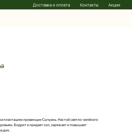
Доставка и оплата
Контакты
Акции
ый
на плантациях провинции Сычуань. Настой светло-зелёного
ровьем. Бодрит и придает сил, заряжает и повышает
а дня.