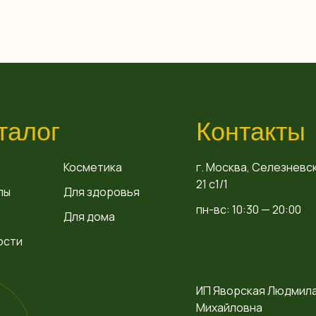
талог
Контакты
Косметика
г. Москва, Селезневск
21 с1/1
пы
Для здоровья
пн-вс: 10:30 — 20:00
Для дома
ости
ИП Яворская Людмил
Михайловна