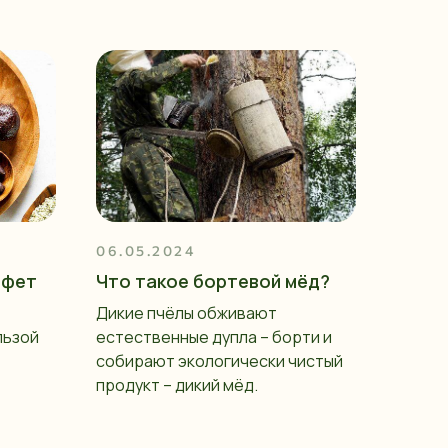
06.05.2024
нфет
Что такое бортевой мёд?
Дикие пчёлы обживают
льзой
естественные дупла – борти и
собирают экологически чистый
продукт – дикий мёд.