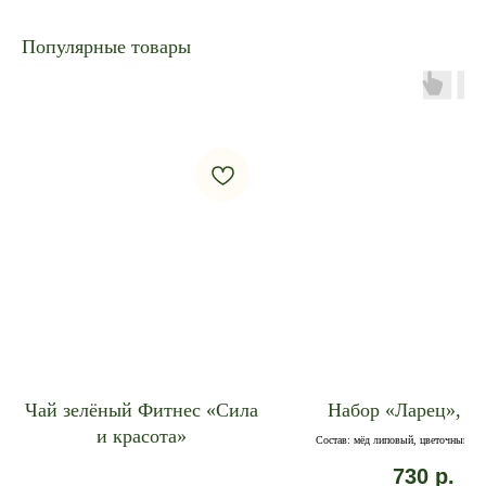
Популярные товары
Чай зелёный Фитнес «Сила
Набор «Ларец», 5x
и красота»
Состав: мёд липовый, цветочный, г
донниковый, полевой
730
р.