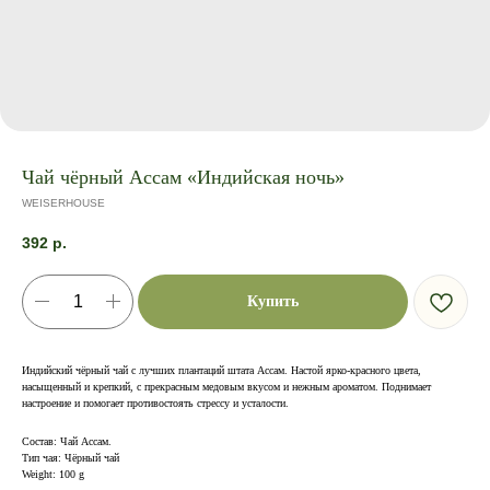
Чай чёрный Ассам «Индийская ночь»
WEISERHOUSE
392
р.
Купить
Индийский чёрный чай с лучших плантаций штата Ассам. Настой ярко-красного цвета,
насыщенный и крепкий, с прекрасным медовым вкусом и нежным ароматом. Поднимает
настроение и помогает противостоять стрессу и усталости.
Состав: Чай Ассам.
Тип чая: Чёрный чай
Weight: 100 g