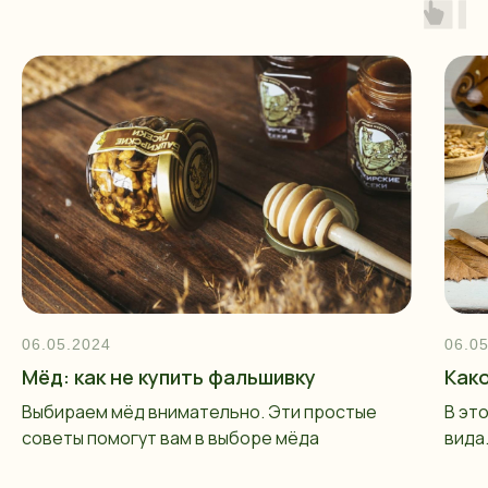
06.05.2024
06.0
Мёд: как не купить фальшивку
Как
Выбираем мёд внимательно. Эти простые
В эт
советы помогут вам в выборе мёда
вида