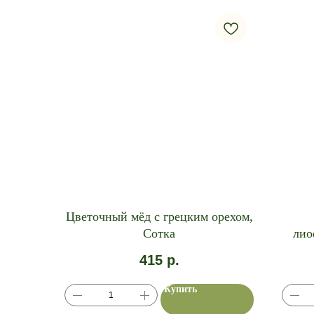
Цветочный мёд с грецким орехом,
Сотка
лио
415
р.
Купить