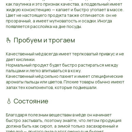
как паутинка и это признак качества, а поддельный имеет
жидкую консистенцию — капает и быстро утопает в массе.
Цвет не настоящего продукта также отличается: он не
прозрачный, а имеет мутноватость и осадки. Иногда
появляется расслойка на дне посуды.
🫰 Пробуем и трогаем
Качественный мёд всегда имеет терпковатый привкус и не
дает кислинки.
Нормальный продукт будет быстро растираться между
пальцами и легко впитываться в кожу.
Качественный мёд сильно пахнет и имеет специфические
ароматы пыльцы или цветов. Плохие товары обычно имеют
запах тех компонентов, которые подмешали.
💧 Состояние
Благодаря полезным веществам в мёде он начинает
быстро застывать, поэтому знайте, что летом продукция
должна быть как сироп, а зимой только засахаренный и
твёрдой — другого вида в этот период не бывает.